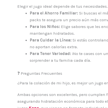
Elegir el jugo ideal depende de tus necesidades.
Para el Ahorro Familiar:
Si buscas el má
packs te asegura un precio aún más con
Para los Niños:
Elige sabores que les enc
mantengan hidratados.
Para Cuidar la Línea:
Si estás controland
no aportan calorías extra.
Para Tener Variedad:
¡No te cases con un
sorprender a tu familia cada día.
❓ Preguntas Frecuentes
¿Para la colación de mi hijo, es mejor un jugo e
Ambas opciones son excelentes, pero cumplen f
asegurando hidratación económica para todo el
jugos
Kapo
, que vienen en formato individual y 