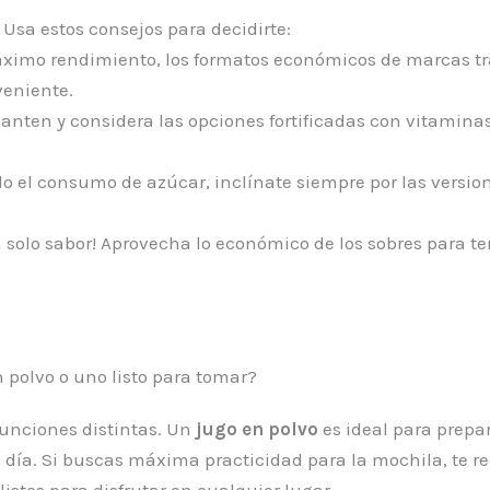
 Usa estos consejos para decidirte:
ximo rendimiento, los formatos económicos de marcas tr
veniente.
anten y considera las opciones fortificadas con vitaminas
o el consumo de azúcar, inclínate siempre por las versione
 solo sabor! Aprovecha lo económico de los sobres para te
n polvo o uno listo para tomar?
unciones distintas. Un
jugo en polvo
es ideal para prepar
 día. Si buscas máxima practicidad para la mochila, te 
listos para disfrutar en cualquier lugar.