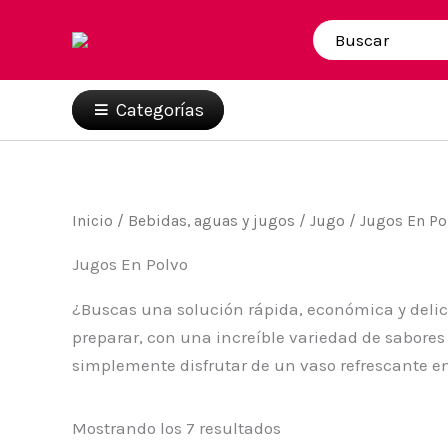
Ir
al
Buscar
por:
contenido
Categorías
Inicio
/
Bebidas, aguas y jugos
/
Jugo
/ Jugos En Po
Jugos En Polvo
¿Buscas una solución rápida, económica y delici
preparar, con una increíble variedad de sabore
simplemente disfrutar de un vaso refrescante en
Mostrando los 7 resultados