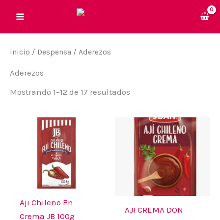
Ir
al
contenido
Inicio
/
Despensa
/ Aderezos
Aderezos
Mostrando 1–12 de 17 resultados
Aji Chileno En
AJI CREMA DON
Crema JB 100g