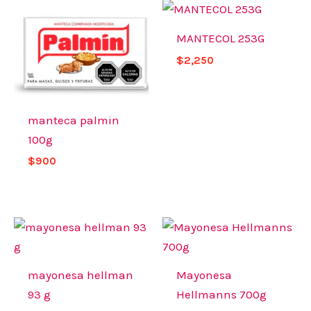
MANTECOL 253G
$
2,250
manteca palmin
100g
$
900
mayonesa hellman
Mayonesa
93 g
Hellmanns 700g