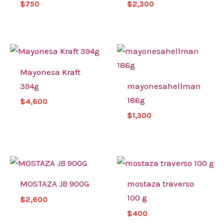
$
750
$
2,300
Mayonesa Kraft
394g
mayonesahellman
186g
$
4,600
$
1,300
MOSTAZA JB 900G
mostaza traverso
100 g
$
2,600
$
400