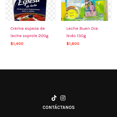
Crema espesa de
Leche Buen Dia
leche soprole 200g
Nido 130g
$
1,400
$
1,600
CONTÁCTANOS