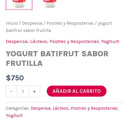
Inicio
/
Despensa
/
Postres y Resposterias
/ yogurt
batifrut sabor frutilla
Despensa
,
Lácteos
,
Postres y Resposterias
,
Yoghurt
YOGURT BATIFRUT SABOR
FRUTILLA
$
750
yogurt
AÑADIR AL CARRITO
-
+
batifrut
sabor
frutilla
Categorías:
Despensa
,
Lácteos
,
Postres y Resposterias
,
cantidad
Yoghurt