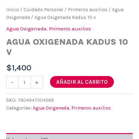
Inicio
/
Cuidado Personal
/
Primeros auxilios
/
Agua
Oxigenada
/ Agua Oxigenada Kadus 10 v
Agua Oxigenada
,
Primeros auxilios
AGUA OXIGENADA KADUS 10
V
$
1,400
Agua
AÑADIR AL CARRITO
-
+
Oxigenada
Kadus
10
SKU:
7804947004588
v
Categorías:
Agua Oxigenada
,
Primeros auxilios
cantidad