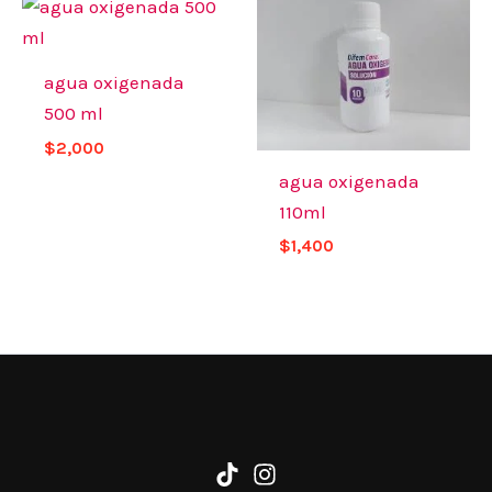
agua oxigenada
500 ml
$
2,000
agua oxigenada
110ml
$
1,400