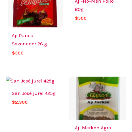
Aji-No-Men Pollo
80g
$
500
Aji Panca
Sazonador 26 g
$
300
San José jurel 425g
$
2,300
Aji Merken Agro