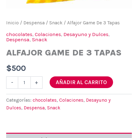
Inicio
/
Despensa
/
Snack
/ Alfajor Game De 3 Tapas
chocolates
,
Colaciones
,
Desayuno y Dulces
,
Despensa
,
Snack
ALFAJOR GAME DE 3 TAPAS
$
500
Alfajor
AÑADIR AL CARRITO
-
+
Game
De
3
Categorías:
chocolates
,
Colaciones
,
Desayuno y
Tapas
Dulces
,
Despensa
,
Snack
cantidad