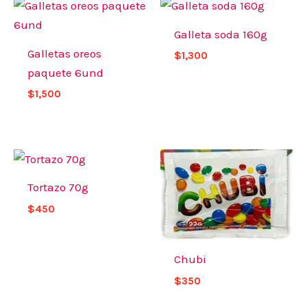
Galleta soda 160g
Galletas oreos
$
1,300
paquete 6und
$
1,500
Tortazo 70g
$
450
Chubi
$
350