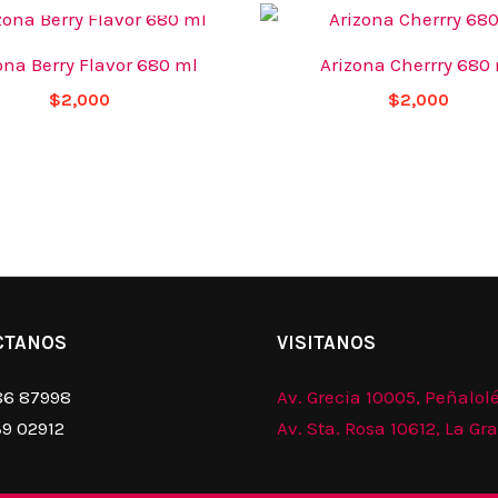
ona Berry Flavor 680 ml
Arizona Cherrry 680
$
2,000
$
2,000
CTANOS
VISITANOS
86 87998
Av. Grecia 10005, Peñalol
39 02912
Av. Sta. Rosa 10612, La Gr