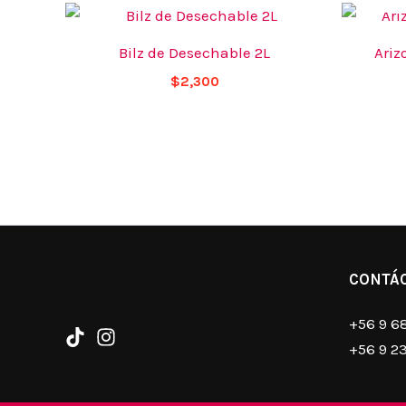
Bilz de Desechable 2L
Ariz
$
2,300
CONTÁ
+56 9 6
+56 9 2