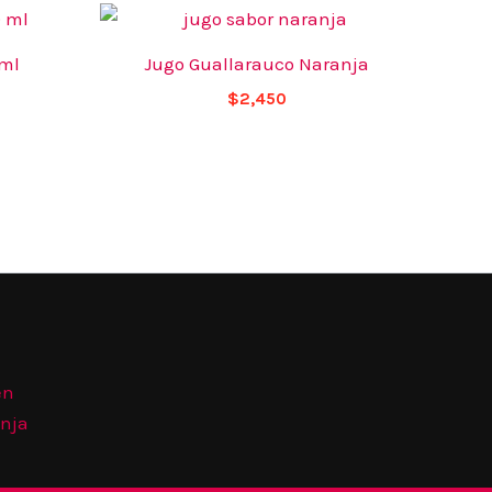
 ml
Jugo Guallarauco Naranja
$
2,450
én
anja