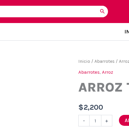
I
Inicio
/
Abarrotes
/
Arro
Abarrotes
,
Arroz
ARROZ 
$
2,200
Arroz
A
-
+
Tucapel
1