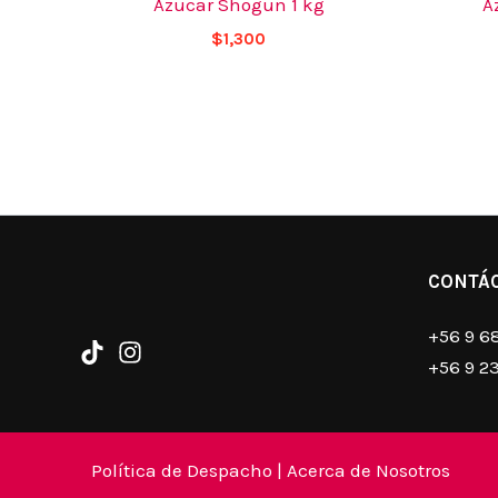
Azucar Shogun 1 kg
A
$
1,300
CONTÁ
+56 9 6
+56 9 2
Política de Despacho
|
Acerca de Nosotros