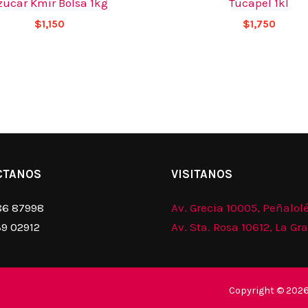
zucar Kmir Bolsa 1kg
Tucapel 1kl
$
1,150
$
1,750
CTANOS
VISITANOS
86 87998
Av. Grecia 10005, Peñalol
39 02912
Av. Sta. Rosa 10612, La Gr
Copyright © 2026.