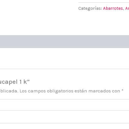
k
Categorías:
Abarrotes
,
A
cantidad
ucapel 1 k”
ublicada.
Los campos obligatorios están marcados con
*