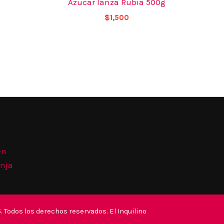
Azucar Ianza Rubia 500g
$
1,500
én
anja
 Todos los derechos reservados. El Inquilino