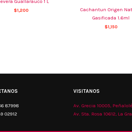
oevera Guallarauco 1 L
Cachantun Origen Nat
$
1,200
Gasificada 1.6ml
$
1,150
CTANOS
VISITANOS
86 87998
Av. Grecia 10005, Peñalol
39 02912
Av. Sta. Rosa 10612, La Gr