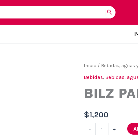
I
Inicio
/
Bebidas, aguas 
Bebidas
,
Bebidas, agua
BILZ PA
$
1,200
Bilz
A
-
+
pap
250