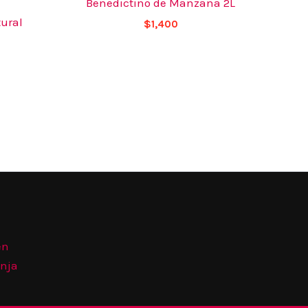
Benedictino de Manzana 2L
ural
$
1,400
én
anja