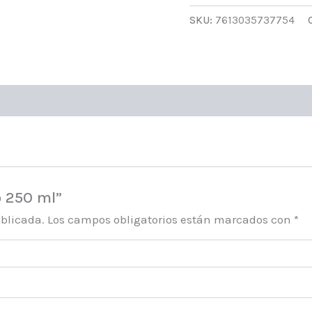
ml
SKU:
7613035737754
cantidad
p 250 ml”
ublicada.
Los campos obligatorios están marcados con
*