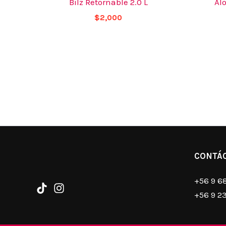
Bilz Retornable 2.0 L
Al
$
2,000
CONTÁ
+56 9 6
+56 9 2