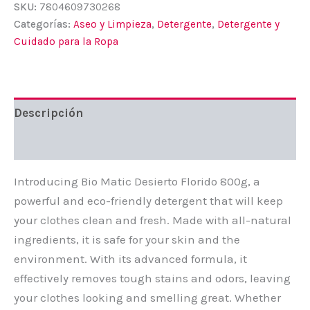
Florido
SKU:
7804609730268
800g
Categorías:
Aseo y Limpieza
,
Detergente
,
Detergente y
cantidad
Cuidado para la Ropa
Descripción
Valoraciones (0)
Introducing Bio Matic Desierto Florido 800g, a
powerful and eco-friendly detergent that will keep
your clothes clean and fresh. Made with all-natural
ingredients, it is safe for your skin and the
environment. With its advanced formula, it
effectively removes tough stains and odors, leaving
your clothes looking and smelling great. Whether