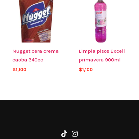
Nugget cera crema
Limpia pisos Excell
caoba 340cc
primavera 900ml
$
1,100
$
1,100