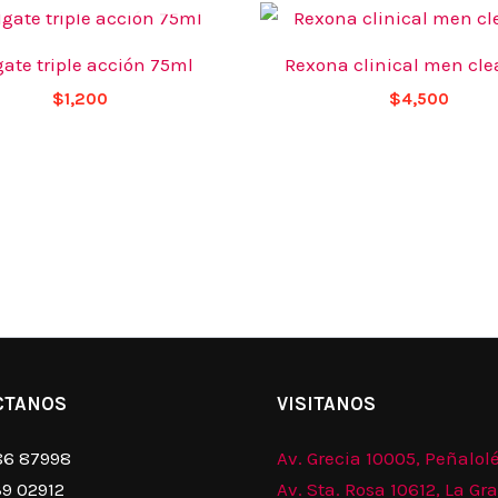
gate triple acción 75ml
Rexona clinical men cle
$
1,200
$
4,500
CTANOS
VISITANOS
86 87998
Av. Grecia 10005, Peñalol
39 02912
Av. Sta. Rosa 10612, La Gr