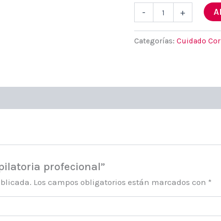
cera
A
-
+
depilatoria
profecional
cantidad
Categorías:
Cuidado Cor
ilatoria profecional”
ublicada.
Los campos obligatorios están marcados con
*