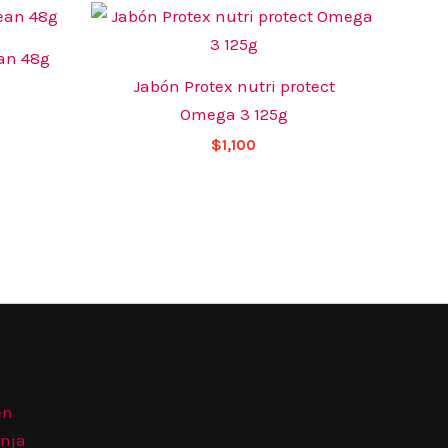
an 48g
Jabón Protex nutri protect
Omega 3 125g
$
1,100
én
anja