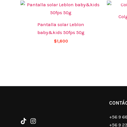
Col
Pantalla solar Leblon
baby&kids 50fps 50g
$
1,600
CONTÁ
+56 9 6
+56 9 2