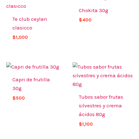
Chokita 30g
Te club ceylan
$
400
clasicco
$
1,000
Capri de frutilla
30g
Tubos sabor frutas
$
500
silvestres y crema
ácidos 80g
$
1,100