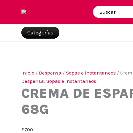
Ir
al
Buscar
por:
contenido
Categorías
Inicio
/
Despensa
/
Sopas e instantaneos
/ Crem
Despensa
,
Sopas e instantaneos
CREMA DE ESPA
68G
$
700