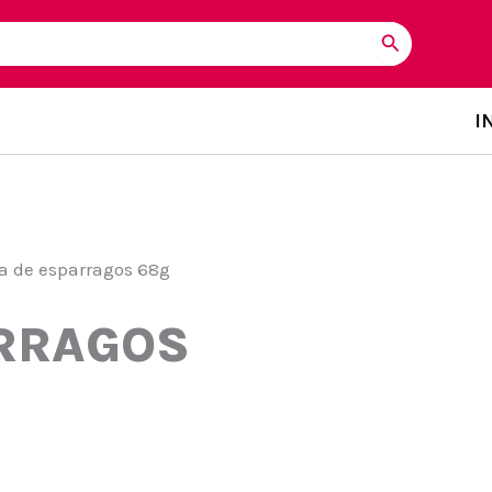
I
a de esparragos 68g
RRAGOS