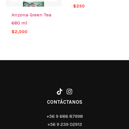
$
250
Arizona Green Tea
680 ml
$
2,000
CONTÁCTANOS
+56 9 686 87998
+56 9 239 02912