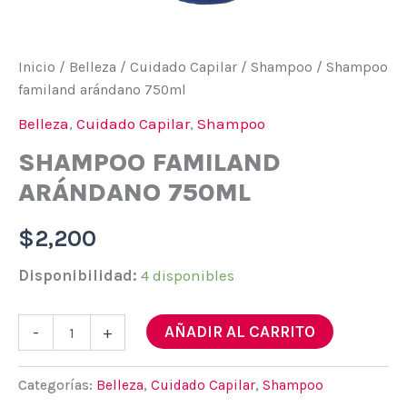
Inicio
/
Belleza
/
Cuidado Capilar
/
Shampoo
/ Shampoo
familand arándano 750ml
Belleza
,
Cuidado Capilar
,
Shampoo
SHAMPOO FAMILAND
ARÁNDANO 750ML
$
2,200
Disponibilidad:
4 disponibles
Shampoo
AÑADIR AL CARRITO
-
+
familand
arándano
750ml
Categorías:
Belleza
,
Cuidado Capilar
,
Shampoo
cantidad