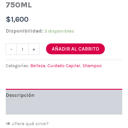
750ML
$
1,600
Disponibilidad:
3 disponibles
Shampoo
AÑADIR AL CARRITO
-
+
palta
y
almendra
Categorías:
Belleza
,
Cuidado Capilar
,
Shampoo
ballerina
750ml
cantidad
Descripción
Valoraciones (0)
🥑 ¿Para qué sirve?