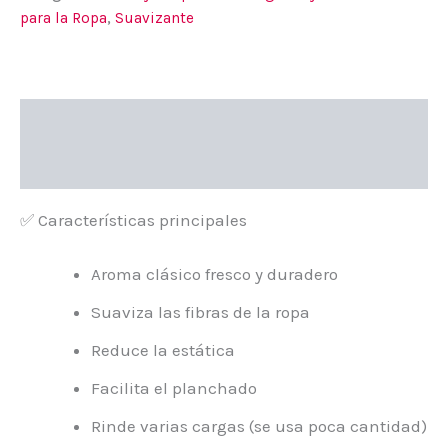
cantidad
para la Ropa
,
Suavizante
Descripción
Valoraciones (0)
✅ Características principales
Aroma clásico fresco y duradero
Suaviza las fibras de la ropa
Reduce la estática
Facilita el planchado
Rinde varias cargas (se usa poca cantidad)