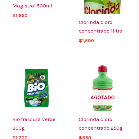
Magistral 500ml
$
1,850
Clorinda cloro
concentrado 1litro
$
1,500
AGOTADO
Bio frescura verde
Clorinda cloro
800g
concentrado 250g
$
1,700
$
650