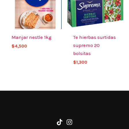
Manjar nestle 1kg
Te hierbas surtidas
supremo 20
$
4,500
bolsitas
$
1,300