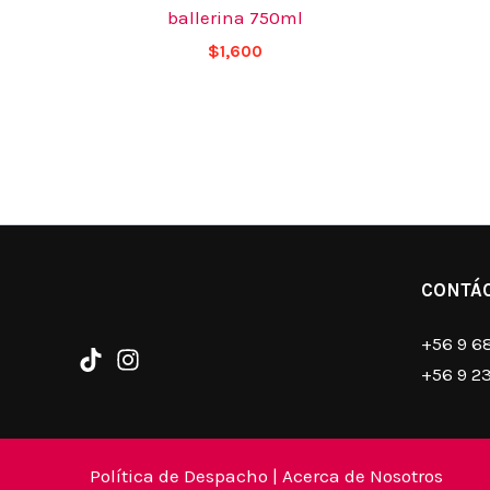
ballerina 750ml
$
1,600
CONTÁ
+56 9 6
+56 9 2
Política de Despacho
|
Acerca de Nosotros