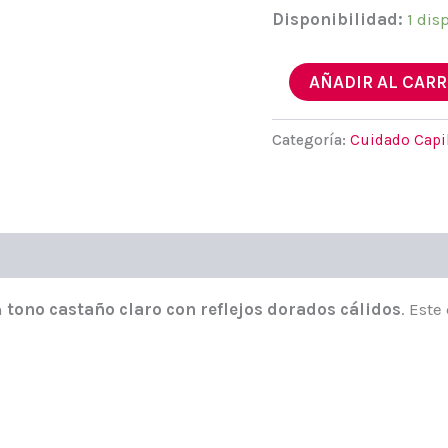
Disponibilidad:
1 dis
Ilicit
AÑADIR AL CARR
5.3
Castaño
Nuez
Categoría:
Cuidado Capi
Dorado
cantidad
n
tono castaño claro con reflejos dorados cálidos
. Este