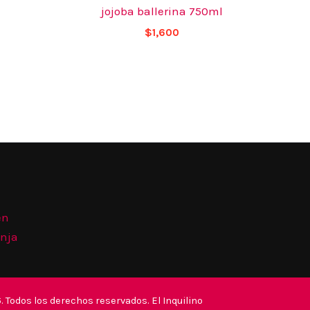
jojoba ballerina 750ml
$
1,600
én
anja
 Todos los derechos reservados. El Inquilino