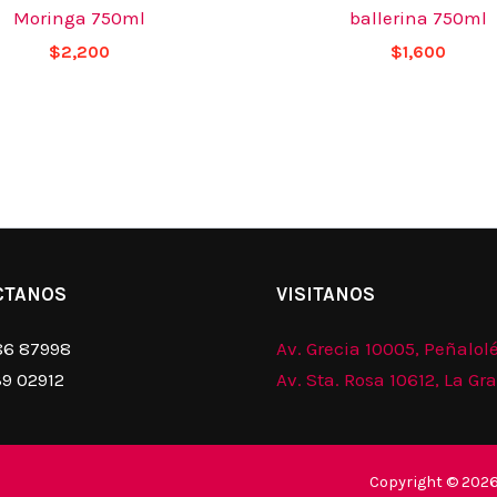
Moringa 750ml
ballerina 750ml
$
2,200
$
1,600
CTANOS
VISITANOS
86 87998
Av. Grecia 10005, Peñalol
39 02912
Av. Sta. Rosa 10612, La Gr
Copyright © 2026.